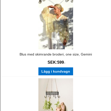
Blus med skimrande broderi, one size, Gemini
SEK:
599
:-
Lägg i kundvagn