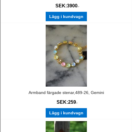
SEK:
3900
:-
Lägg i kundvagn
Armband färgade stenar,489-26, Gemini
SEK:
259
:-
Lägg i kundvagn