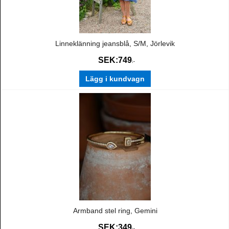
Linneklänning jeansblå, S/M, Jörlevik
SEK:
749
:-
Lägg i kundvagn
Armband stel ring, Gemini
SEK:
349
:-