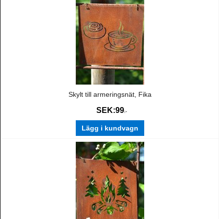
Skylt till armeringsnät, Fika
SEK:
99
:-
Lägg i kundvagn