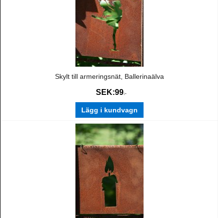
Skylt till armeringsnät, Ballerinaälva
SEK:
99
:-
Lägg i kundvagn