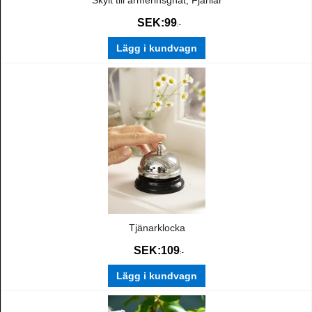
Skylt till armerinsgnät, Fjärilar
SEK:
99
:-
Lägg i kundvagn
Tjänarklocka
SEK:
109
:-
Lägg i kundvagn