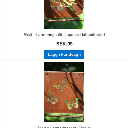
Skylt till armeringsnät, Japanskt körsbärsträd
SEK:
99
:-
Lägg i kundvagn