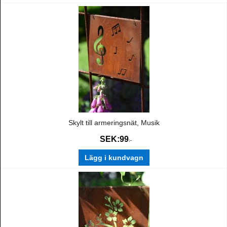
Skylt till armeringsnät, Musik
SEK:
99
:-
Lägg i kundvagn