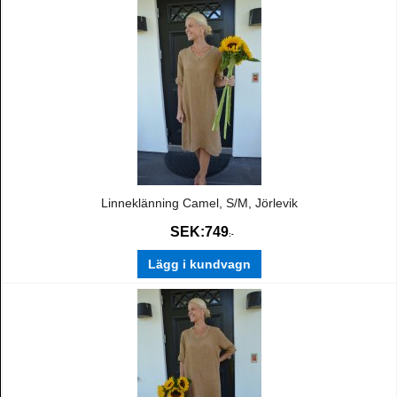
Linneklänning Camel, S/M, Jörlevik
SEK:
749
:-
Lägg i kundvagn