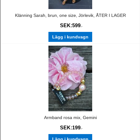
Klänning Sarah, brun, one size, Jörlevik, ÅTER I LAGER
SEK:
599
:-
Lägg i kundvagn
Armband rosa mix, Gemini
SEK:
199
:-
Lägg i kundvagn