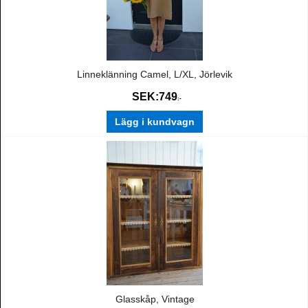
Linneklänning Camel, L/XL, Jörlevik
SEK:
749
:-
Lägg i kundvagn
Glasskåp, Vintage