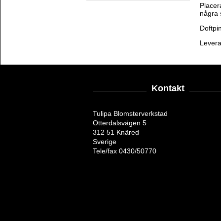
Placer
några 
Doftpi
Levera
Kontakt
Tulipa Blomsterverkstad
Otterdalsvägen 5
312 51 Knäred
Sverige
Tele/fax 0430/50770