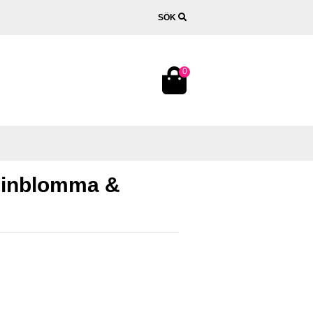
SÖK
0
lsinblomma &