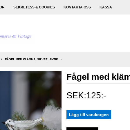
KOR
SEKRETESS & COOKIES
KONTAKTA OSS
KASSA
FÅGEL MED KLÄMMA, SILVER, ANTIK
Fågel med klämm
SEK:125:-