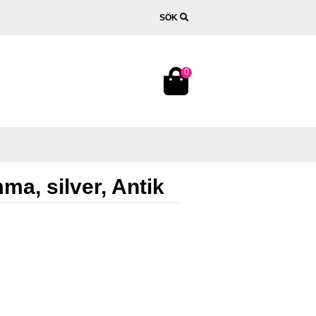
SÖK
0
a, silver, Antik