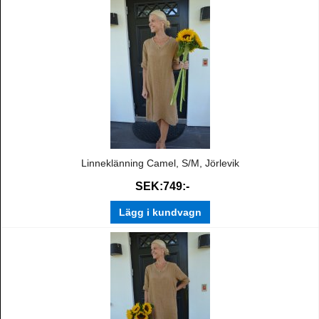
Linneklänning Camel, S/M, Jörlevik
SEK:749:-
Lägg i kundvagn