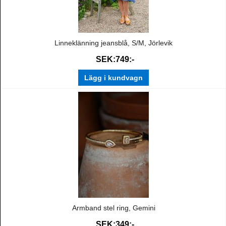
Linneklänning jeansblå, S/M, Jörlevik
SEK:749:-
Lägg i kundvagn
Armband stel ring, Gemini
SEK:349:-