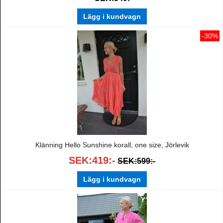
Lägg i kundvagn
-30%
Klänning Hello Sunshine korall, one size, Jörlevik
SEK:419:-
SEK:599:-
Lägg i kundvagn