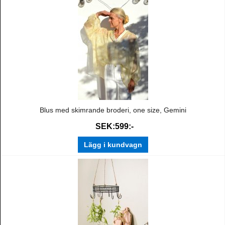
Blus med skimrande broderi, one size, Gemini
SEK:599:-
Lägg i kundvagn