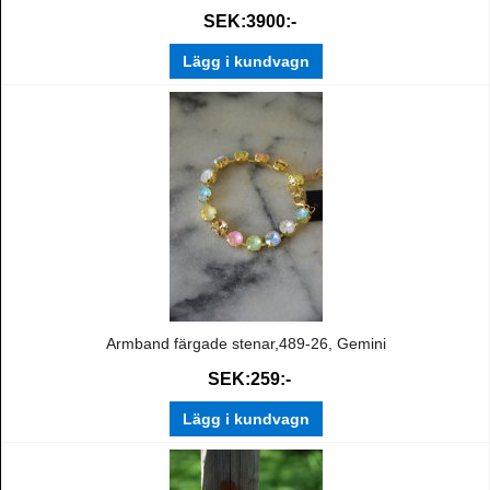
SEK:3900:-
Lägg i kundvagn
Armband färgade stenar,489-26, Gemini
SEK:259:-
Lägg i kundvagn