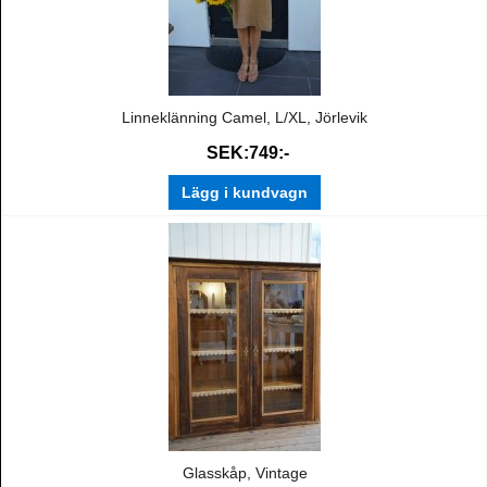
Linneklänning Camel, L/XL, Jörlevik
SEK:749:-
Lägg i kundvagn
Glasskåp, Vintage