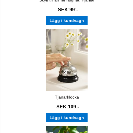
Skylt till armerinsgnät, Fjärilar
SEK:99:-
Lägg i kundvagn
Tjänarklocka
SEK:109:-
Lägg i kundvagn