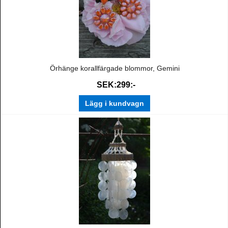
Örhänge korallfärgade blommor, Gemini
SEK:299:-
Lägg i kundvagn