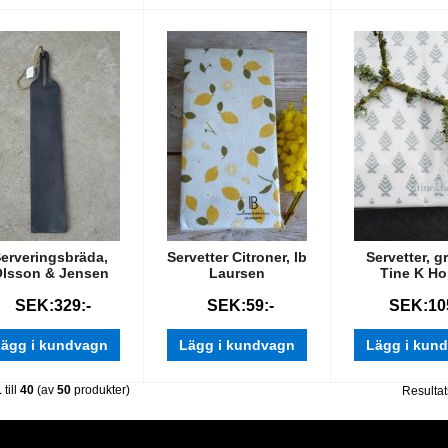
erveringsbräda,
Servetter Citroner, Ib
Servetter, g
lsson & Jensen
Laursen
Tine K H
SEK:329:-
SEK:59:-
SEK:105
ägg i kundvagn
Lägg i kundvagn
Lägg i kun
1
till
40
(av
50
produkter)
Resultat