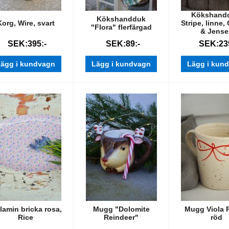
Kökshand
Kökshandduk
Korg, Wire, svart
Stripe, linne,
"Flora" flerfärgad
& Jense
SEK:395:-
SEK:89:-
SEK:239
ägg i kundvagn
Lägg i kundvagn
Lägg i kun
lamin bricka rosa,
Mugg "Dolomite
Mugg Viola 
Rice
Reindeer"
röd