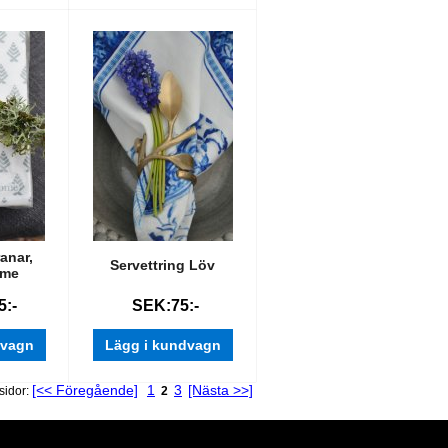
ranar,
Servettring Löv
ome
:-
SEK:75:-
dvagn
Lägg i kundvagn
[<< Föregående]
1
3
[Nästa >>]
sidor:
2