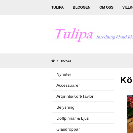
TULIPA
BLOGGEN
OM OSS
VILL
KÖKET
Nyheter
Kö
Accessoarer
Artprints/Kort/Tavlor
Belysning
Doftpinnar & Ljus
Glasdroppar