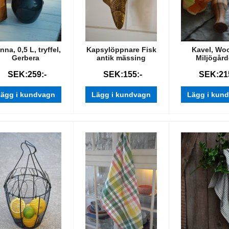
nna, 0,5 L, tryffel,
Kapsylöppnare Fisk
Kavel, Wo
Gerbera
antik mässing
Miljögår
SEK:259:-
SEK:155:-
SEK:215
ägg i kundvagn
Lägg i kundvagn
Lägg i kun