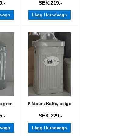
:-
SEK:219:-
dvagn
Lägg i kundvagn
fe grön
Plåtburk Kaffe, beige
:-
SEK:229:-
dvagn
Lägg i kundvagn