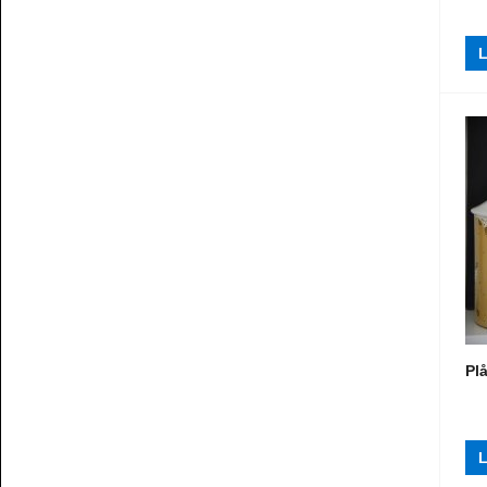
L
Pl
L