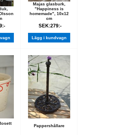
Majas glasburk,
duk,
"Happiness is
 Olsson
homemade", 10x12
n
cm
:-
SEK:279:-
dvagn
Lägg i kundvagn
Rosett
Pappershållare