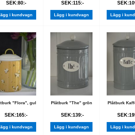
SEK:80:-
SEK:115:-
SEK:109
ägg i kundvagn
Lägg i kundvagn
Lägg i kun
åtburk "Flora", gul
Plåtburk "The" grön
Plåtburk Kaf
SEK:165:-
SEK:139:-
SEK:195
ägg i kundvagn
Lägg i kundvagn
Lägg i kun