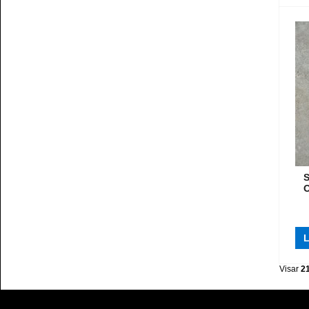
S
O
L
Visar
2