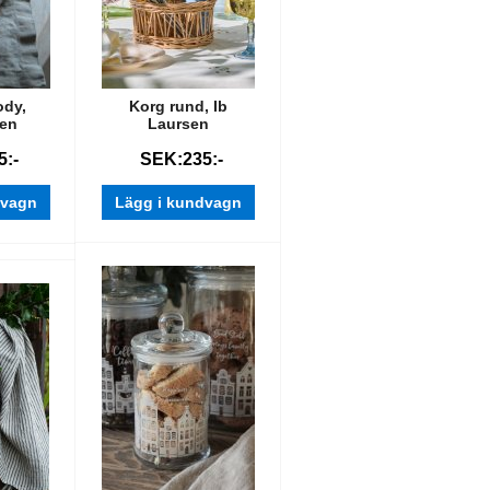
ody,
Korg rund, Ib
den
Laursen
:-
SEK:235:-
dvagn
Lägg i kundvagn