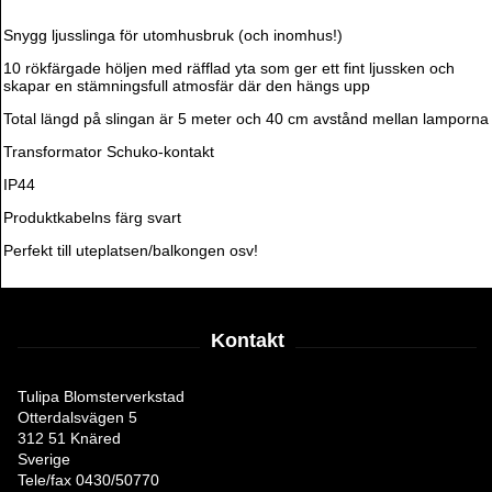
Snygg ljusslinga för utomhusbruk (och inomhus!)
10 rökfärgade höljen med räfflad yta som ger ett fint ljussken och
skapar en stämningsfull atmosfär där den hängs upp
Total längd på slingan är 5 meter och 40 cm avstånd mellan lamporna
Transformator Schuko-kontakt
IP44
Produktkabelns färg svart
Perfekt till uteplatsen/balkongen osv!
Kontakt
Tulipa Blomsterverkstad
Otterdalsvägen 5
312 51 Knäred
Sverige
Tele/fax 0430/50770