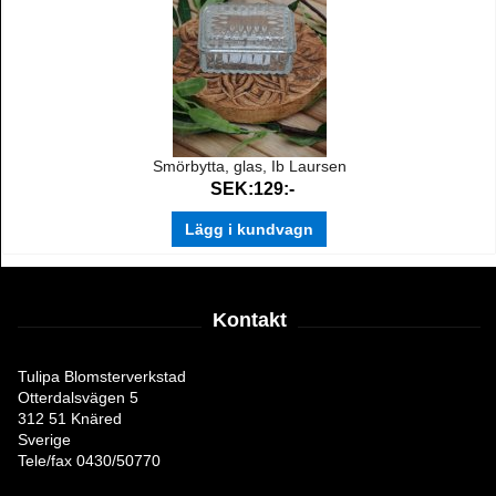
Smörbytta, glas, Ib Laursen
SEK:129:-
Lägg i kundvagn
Kontakt
Tulipa Blomsterverkstad
Otterdalsvägen 5
312 51 Knäred
Sverige
Tele/fax 0430/50770