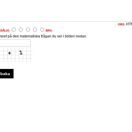
HTML
OBS:
DÅLIG
BRA
varet på den matematiska frågan du ser i bilden nedan.
lbaka