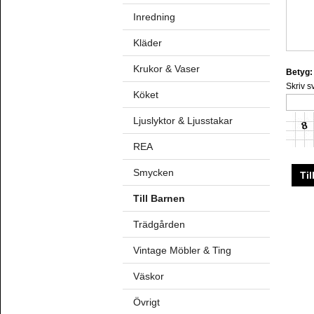
Inredning
Kläder
Krukor & Vaser
Betyg:
Skriv s
Köket
Ljuslyktor & Ljusstakar
REA
Smycken
Til
Till Barnen
Trädgården
Vintage Möbler & Ting
Väskor
Övrigt