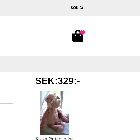
SÖK
0
SEK:329:-
Klicka för förstoring