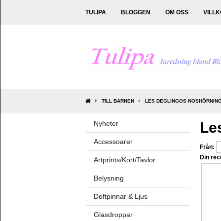
TULIPA
BLOGGEN
OM OSS
VILL
TILL BARNEN
LES DEGLINGOS NOSHÖRNIN
Nyheter
Le
Accessoarer
Från:
Din rec
Artprints/Kort/Tavlor
Belysning
Doftpinnar & Ljus
Glasdroppar