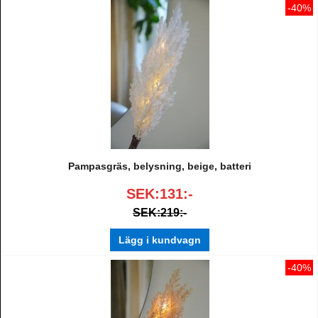
-40%
Pampasgräs, belysning, beige, batteri
SEK:131:-
SEK:219:-
Lägg i kundvagn
-40%