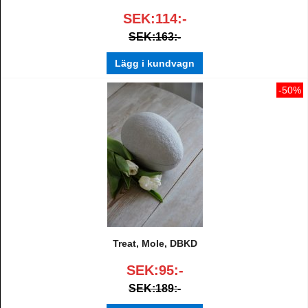
SEK:114:-
SEK:163:-
Lägg i kundvagn
-50%
Treat, Mole, DBKD
SEK:95:-
SEK:189:-