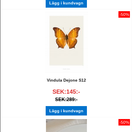
Lägg i kundvagn
-50%
Vindula Dejone S12
SEK:145:-
SEK:289:-
Lägg i kundvagn
-50%