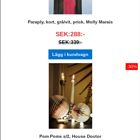
Paraply, kort, grå/vit, prick, Molly Marais
SEK:288:-
SEK:339:-
Lägg i kundvagn
-30%
Pom Poms s/2, House Doctor