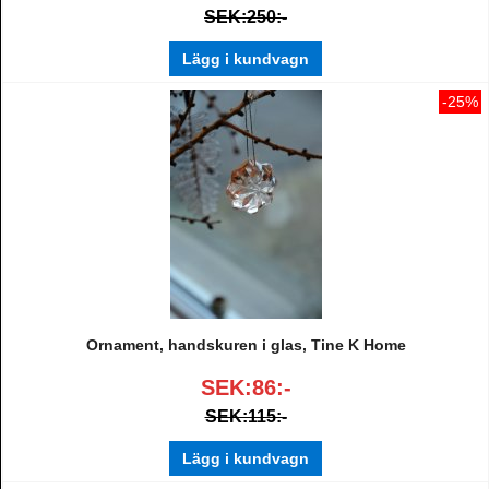
SEK:250:-
Lägg i kundvagn
-25%
Ornament, handskuren i glas, Tine K Home
SEK:86:-
SEK:115:-
Lägg i kundvagn