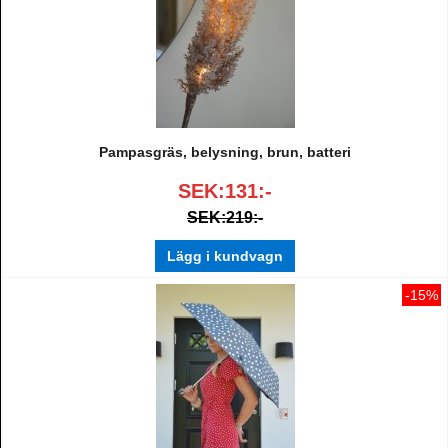
Pampasgräs, belysning, brun, batteri
SEK:131:-
SEK:219:-
Lägg i kundvagn
-15%