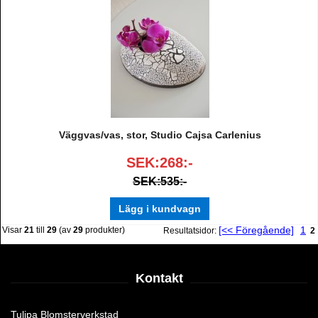
Väggvas/vas, stor, Studio Cajsa Carlenius
SEK:268:-
SEK:535:-
Lägg i kundvagn
[<< Föregående]
1
Visar
21
till
29
(av
29
produkter)
Resultatsidor:
2
Kontakt
Tulipa Blomsterverkstad