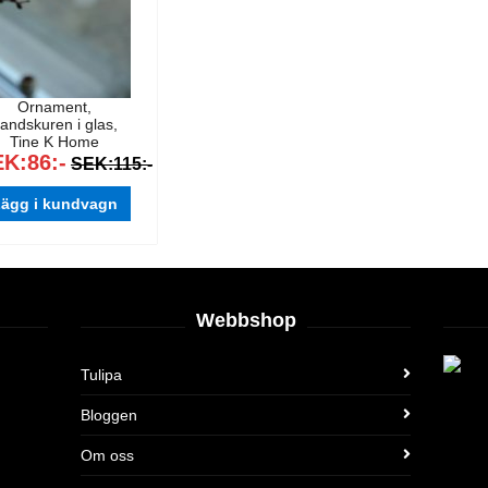
Ornament,
andskuren i glas,
Tine K Home
K:86:-
SEK:115:-
ägg i kundvagn
Webbshop
Tulipa
Bloggen
Om oss