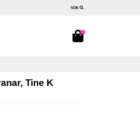
SÖK
0
ranar, Tine K