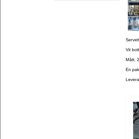
Servet
Vit bo
Mått; 
En pak
Levera