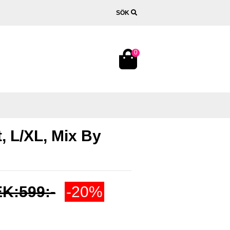
SÖK
0
t, L/XL, Mix By
K:599:-
-20%