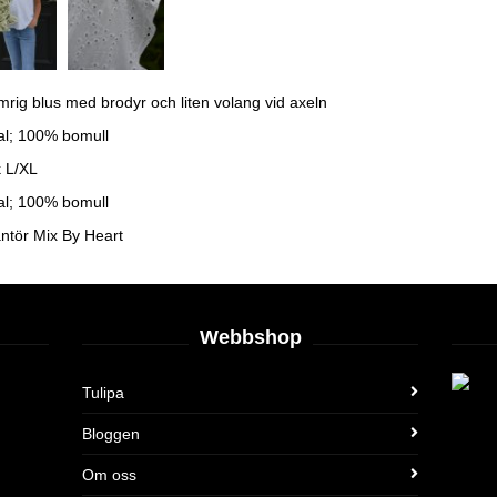
mrig blus med brodyr och liten volang vid axeln
al; 100% bomull
k L/XL
al; 100% bomull
ntör Mix By Heart
Webbshop
Tulipa
Bloggen
Om oss