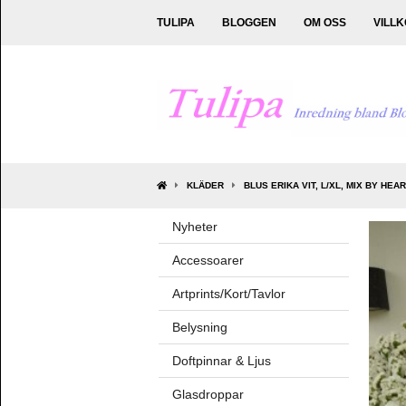
TULIPA
BLOGGEN
OM OSS
VILL
KLÄDER
BLUS ERIKA VIT, L/XL, MIX BY HEA
Nyheter
Accessoarer
Artprints/Kort/Tavlor
Belysning
Doftpinnar & Ljus
Glasdroppar