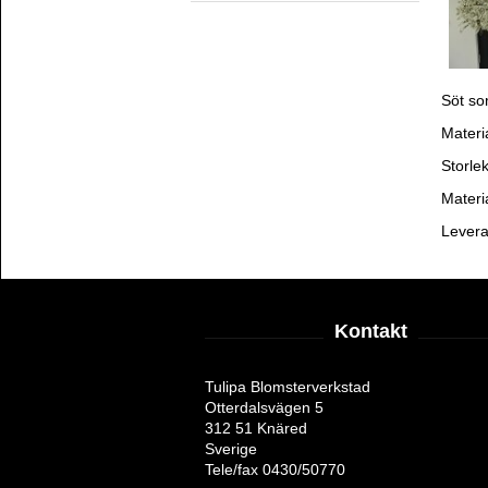
Söt so
Materi
Storle
Materi
Levera
Kontakt
Tulipa Blomsterverkstad
Otterdalsvägen 5
312 51 Knäred
Sverige
Tele/fax 0430/50770