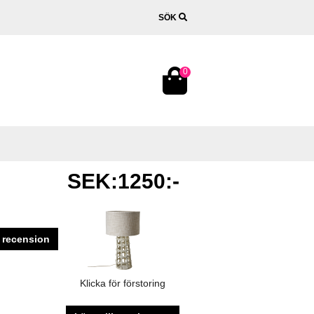
SÖK
0
SEK:1250:-
 recension
Klicka för förstoring