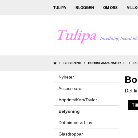
TULIPA
BLOGGEN
OM OSS
VILL
BELYSNING
BORDSLAMPA NATUR
RE
Nyheter
Bo
Accessoarer
Det fi
Artprints/Kort/Tavlor
Til
Belysning
Doftpinnar & Ljus
Glasdroppar