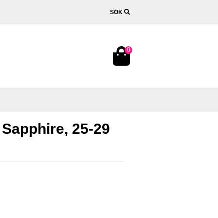
SÖK
0
 Sapphire, 25-29