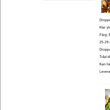
Droppe
Klar yt
Färg; 
25-29
Droppa
Tråd ti
Kan hä
Levera