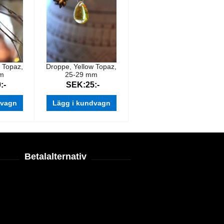
 Topaz,
Droppe, Yellow Topaz,
mm
25-29 mm
:-
SEK:25:-
dvagn
Lägg i kundvagn
Betalalternativ