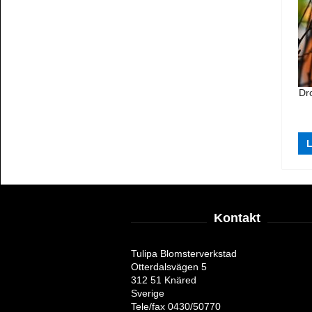
Dr
L
Kontakt
Tulipa Blomsterverkstad
Otterdalsvägen 5
312 51 Knäred
Sverige
Tele/fax 0430/50770