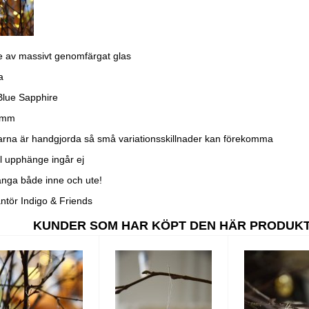
 av massivt genomfärgat glas
a
Blue Sapphire
 mm
rna är handgjorda så små variationsskillnader kan förekomma
ll upphänge ingår ej
nga både inne och ute!
ntör Indigo & Friends
KUNDER SOM HAR KÖPT DEN HÄR PRODUK