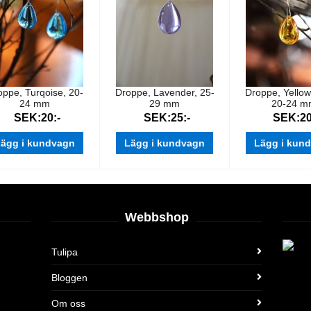
oppe, Turqoise, 20-
Droppe, Lavender, 25-
Droppe, Yellow
24 mm
29 mm
20-24 
SEK:20:-
SEK:25:-
SEK:20
ägg i kundvagn
Lägg i kundvagn
Lägg i kun
Webbshop
Tulipa
Bloggen
Om oss