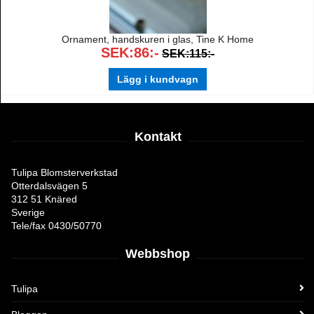
Ornament, handskuren i glas, Tine K Home
SEK:86:-
SEK:115:-
Lägg i kundvagn
Kontakt
Tulipa Blomsterverkstad
Otterdalsvägen 5
312 51 Knäred
Sverige
Tele/fax 0430/50770
Webbshop
Tulipa