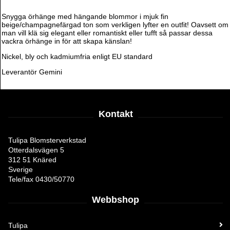
Snygga örhänge med hängande blommor i mjuk fin
beige/champagnefärgad ton som verkligen lyfter en outfit! Oavsett om
man vill klä sig elegant eller romantiskt eller tufft så passar dessa
vackra örhänge in för att skapa känslan!
Nickel, bly och kadmiumfria enligt EU standard
Leverantör Gemini
Kontakt
Tulipa Blomsterverkstad
Otterdalsvägen 5
312 51 Knäred
Sverige
Tele/fax 0430/50770
Webbshop
Tulipa