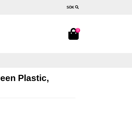
SÖK
0
een Plastic,