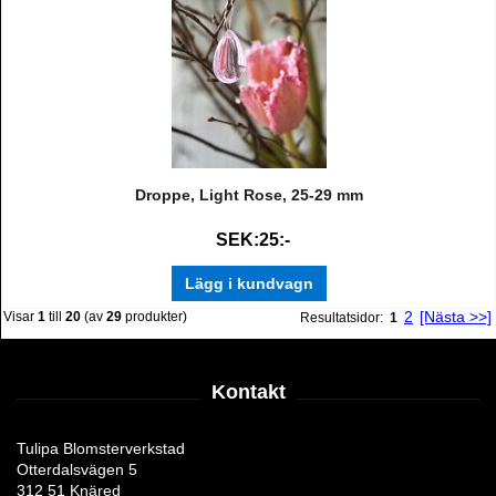
Droppe, Light Rose, 25-29 mm
SEK:25:-
Lägg i kundvagn
2
[Nästa >>]
Visar
1
till
20
(av
29
produkter)
Resultatsidor:
1
Kontakt
Tulipa Blomsterverkstad
Otterdalsvägen 5
312 51 Knäred